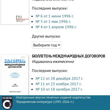
Последние выпуски:
№ 6 от 1 июня 1996 г.
№ 5 от 1 мая 1996 г.
№ 4 от 1 апреля 1996 г.
Другие выпуски:
БЮЛЛЕТЕНЬ МЕЖДУНАРОДНЫХ ДОГОВОРОВ
Издавалось ежемесячно
Последние выпуски:
№ 12 от 28 декабря 2017 г.
№ 11 от 23 ноября 2017 г.
№ 10 от 18 октября 2017 г.
Электронные версии печатных изданий издательства
Другие выпуски:
"Юридическая литература" (1992-2026 гг.)